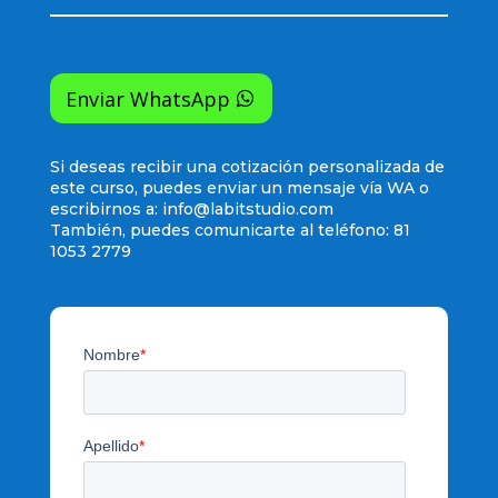
Enviar WhatsApp
Si deseas recibir una cotización personalizada de
este curso, puedes enviar un mensaje vía WA o
escribirnos a:
info@labitstudio.com
También, puedes comunicarte al teléfono: 81
1053 2779